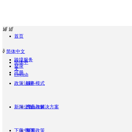
넳
넲
首页
ꀅ
简体中文
跨境服务
简体中
登录
文
注册
English
政策法规
服务模式
新闻公告
产品与解决方案
综合政策
下载中心
海关政策
新闻