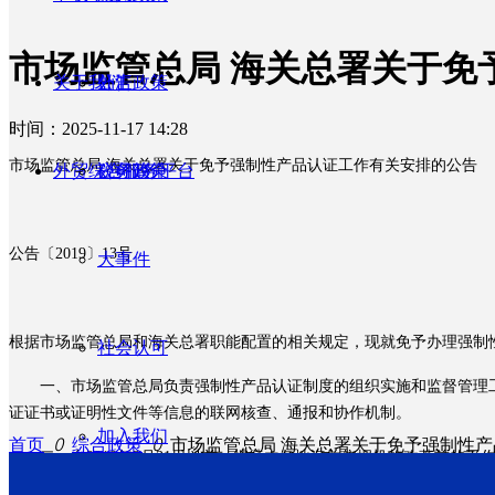
市场监管总局 海关总署关于免予
关于我们
外汇政策
公告
时间：
2025-11-17
14:28
市场监管总
局
海关总署关于免予强制性产品认证工作有关安排的公告
外贸综合服务平台
税务政策
公司简介
公告
〔
201
9
〕
1
3
号
大事件
根据市场监管总局和海关总署职能配置的相关规定，现就免予办理强制
社会认可
一、市场监管总局负责强制性产品认证制度的组织实施和监督管理工
证证书或证明性文件等信息的联网核查、通报和协作机制
。
加入我们
首页
ꄲ
综合政策
ꄲ
市场监管总局 海关总署关于免予强制性产品
二、
在
201
9
年
3
月
3
1
日以前，继续由各地海关依据机构改革前的工