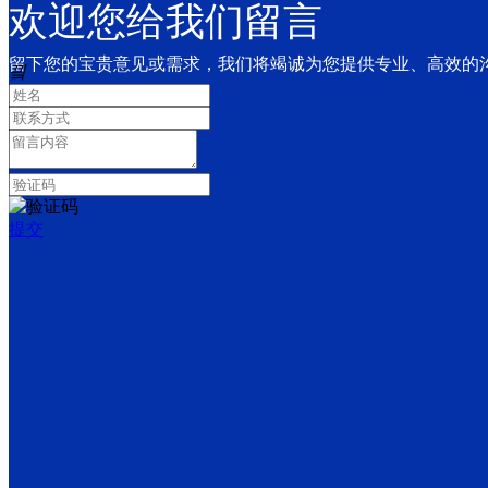
三、
自
201
9
年
4
月
1
日起，由市场监管部门承接免予办理强制性产品
欢迎您给我们留言
四、相关申报单位继续使
用
“
CC
C
免办及特殊用途进口产品检测处理
留下您的宝贵意见或需求，我们将竭诚为您提供专业、高效的
끸
五、对属于强制性产品认证监管范围且符合免予办理强制性产品认证
六、海关在验证工作中发现实际进口货物与强制性产品认证证书或证
商品检验法》等相关法律法规的规定进行处置
。
特此公告
。
提交
市场监管总
局
海关总署
201
9
年
3
月
1
3
日
ꄴ
前一个：
无
ꄲ
后一个：
无